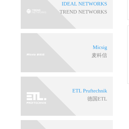
IDEAL NETWORKS
TREND NETWORKS
Micsig
麦科信
ETL Pruftechnik
德国ETL