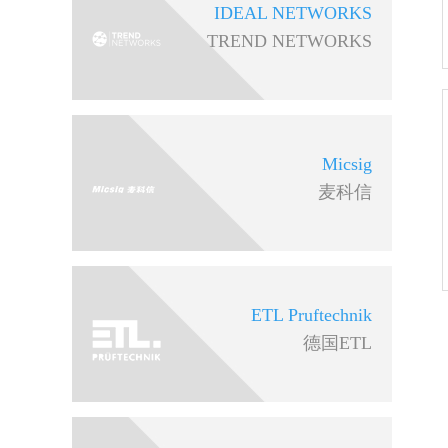
IDEAL NETWORKS
TREND NETWORKS
Micsig
麦科信
ETL Pruftechnik
德国ETL