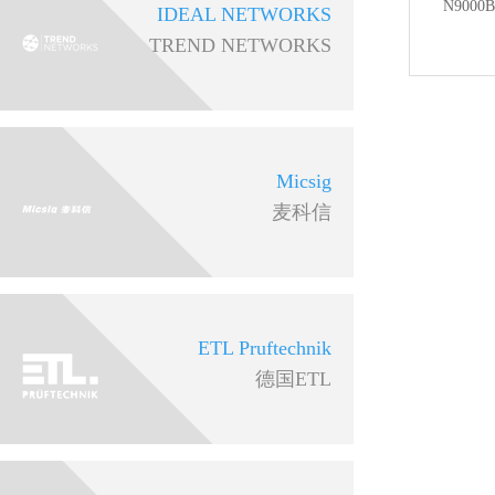
N9000
IDEAL NETWORKS
TREND NETWORKS
Micsig
麦科信
ETL Pruftechnik
德国ETL