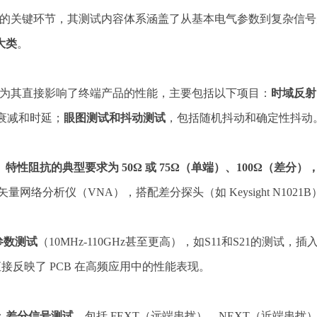
性能的关键环节，其测试内容体系涵盖了从基本电气参数到复杂信
大类
。
，因为其直接影响了终端产品的性能，主要包括以下项目：
时域反射
衰减和时延；
眼图测试和抖动测试
，包括随机抖动和确定性抖动
。
特性阻抗的典型要求为 50Ω 或 75Ω（单端）、100Ω（差分）
的矢量网络分析仪（VNA），搭配差分探头（如 Keysight N1021
 参数测试
（10MHz-110GHz甚至更高），如S11和S21的测
些指标直接反映了 PCB 在高频应用中的性能表现。
：
差分信号测试
，包括 FEXT（远端串扰）、NEXT（近端串扰）、P