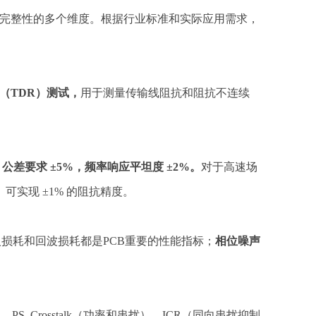
号完整性的多个维度。根据行业标准和实际应用需求，
（TDR）测试，
用于测量传输线阻抗和阻抗不连续
。
，公差要求 ±5%，频率响应平坦度 ±2%。
对于高速场
B）可实现 ±1% 的阻抗精度。
试，插入损耗和回波损耗都是PCB重要的性能指标；
相位噪声
S_Crosstalk（功率和串扰）、ICR（同向串扰抑制