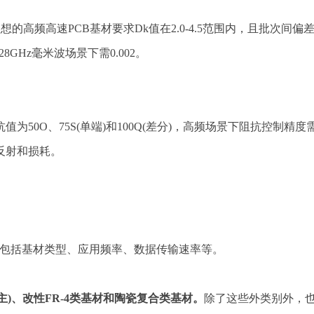
的高频高速PCB基材要求Dk值在2.0-4.5范围内，且批次间偏差需士
28GHz毫米波场景下需0.002。
为50O、75S(单端)和100Q(差分)，高频场景下阻抗控制
反射和损耗。
分，包括基材类型、应用频率、数据传输速率等。
为主)、改性FR-4类基材和陶瓷复合类基材。
除了这些外类别外，也